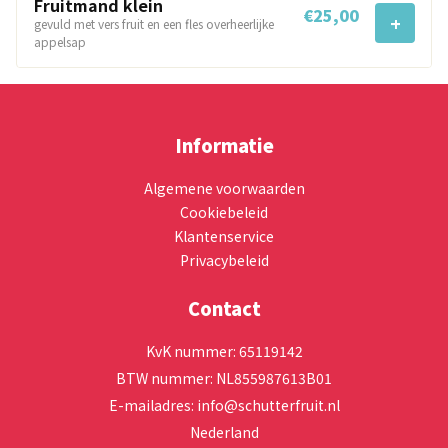
Fruitmand klein
€
25,00
i
gevuld met vers fruit en een fles overheerlijke
appelsap
t
m
a
Informatie
n
Algemene voorwaarden
Cookiebeleid
d
Klantenservice
Privacybeleid
Contact
KvK nummer: 65119142
BTW nummer: NL855987613B01
E-mailadres:
info@schutterfruit.nl
Nederland